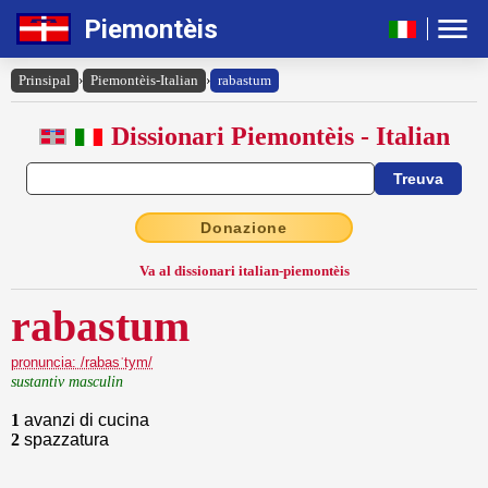
Piemontèis
Prinsipal
›
Piemontèis-Italian
›
rabastum
Dissionari Piemontèis - Italian
Donazione
Va al dissionari italian-piemontèis
rabastum
pronuncia: /rabasˈtym/
sustantiv masculin
1
avanzi di cucina
2
spazzatura