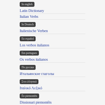
In english
Latin Dictionary
Italian Verbs
In Deutsch
Italienische Verben
En español
Los verbos italianos
Em portugues
Os verbos italianos
По русски
Итальянские глаголы
Στα ελληνικά
Ιταλικό Λεξικό
Ën piemontèis
Dissionari piemontèis