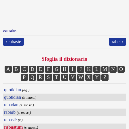
permalink
‹ rabasté
rabel ›
Sfoglia il dizionario
A
B
C
D
E
F
G
H
I
J
K
L
M
N
O
P
Q
R
S
T
U
V
W
X
Y
Z
quotidian
(ag.)
quotidian
(s. masc.)
rabadan
(s. masc.)
rabarb
(s. masc.)
rabasté
(v.)
rabastum
(s. masc.)