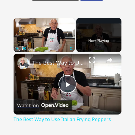
×
Now Playing
×
Play
Unmute
Fullscreen
The Best Way to Use Italian Frying Peppers
Play
Watch on
Video
The Best Way to Use Italian Frying Peppers