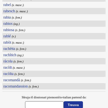
rabel
(s. masc.)
rabesch
(s. masc.)
rabia
(s. fem.)
rabios
(ag.)
rabiosa
(s. fem.)
rablé
(v.)
rabòt
(s. masc.)
rachëtta
(s. fem.)
rachìtich
(ag.)
ràcola
(s. fem.)
racòlt
(s. masc.)
racòlta
(s. fem.)
racomandà
(s. fem.)
racomandassion
(s. fem.)
Sfeuja ël dissionari piemontèis-italian partend da: