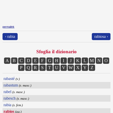
permalink
‹ rabia
rabiosa ›
Sfoglia il dizionario
A
B
C
D
E
F
G
H
I
J
K
L
M
N
O
P
Q
R
S
T
U
V
W
X
Y
Z
rabasté
(v.)
rabastum
(s. masc.)
rabel
(s. masc.)
rabesch
(s. masc.)
rabia
(s. fem.)
rabios
(ag.)