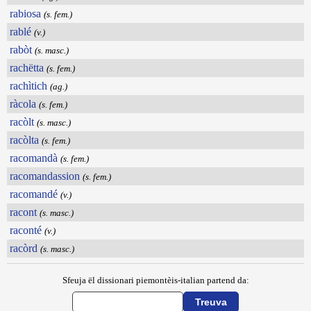
rabiosa
(s. fem.)
rablé
(v.)
rabòt
(s. masc.)
rachëtta
(s. fem.)
rachìtich
(ag.)
ràcola
(s. fem.)
racòlt
(s. masc.)
racòlta
(s. fem.)
racomandà
(s. fem.)
racomandassion
(s. fem.)
racomandé
(v.)
racont
(s. masc.)
raconté
(v.)
racòrd
(s. masc.)
Sfeuja ël dissionari piemontèis-italian partend da: