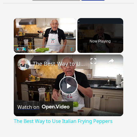
×
Now Playing
×
Play
Unmute
Fullscreen
The Best Way to Use Italian Frying Peppers
Play
Watch on
Video
The Best Way to Use Italian Frying Peppers