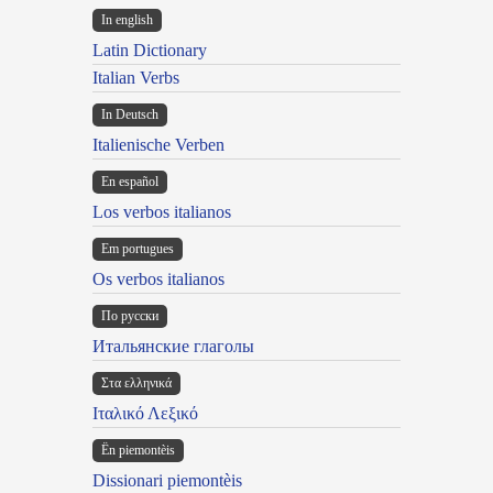
In english
Latin Dictionary
Italian Verbs
In Deutsch
Italienische Verben
En español
Los verbos italianos
Em portugues
Os verbos italianos
По русски
Итальянские глаголы
Στα ελληνικά
Ιταλικό Λεξικό
Ën piemontèis
Dissionari piemontèis