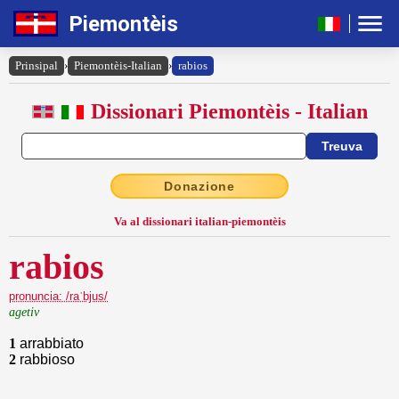
Piemontèis
Prinsipal
›
Piemontèis-Italian
›
rabios
Dissionari Piemontèis - Italian
Donazione
Va al dissionari italian-piemontèis
rabios
pronuncia: /raˈbjus/
agetiv
1
arrabbiato
2
rabbioso