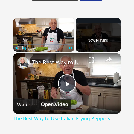
×
Now Playing
×
Play
Unmute
Fullscreen
The Best Way to Use Italian Frying Peppers
Play
Watch on
Video
The Best Way to Use Italian Frying Peppers