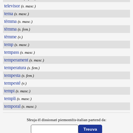
televisor
(s. masc.)
tema
(s. masc.)
tëmma
(s. masc.)
tëmma
(s. fem.)
tëmme
(v.)
temp
(s. masc.)
tempass
(s. masc.)
temperament
(s. masc.)
temperatura
(s. fem.)
tempesta
(s. fem.)
tempesté
(v.)
tempi
(s. masc.)
templi
(s. masc.)
temporal
(s. masc.)
Sfeuja ël dissionari piemontèis-italian partend da: