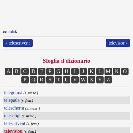
permalink
‹ telescrivent
televisor ›
Sfoglia il dizionario
A
B
C
D
E
F
G
H
I
J
K
L
M
N
O
P
Q
R
S
T
U
V
W
X
Y
Z
telegrama
(s. masc.)
telepatìa
(s. fem.)
telescherm
(s. masc.)
telescòpi
(s. masc.)
telescrivent
(s. fem.)
television
(s. fem.)