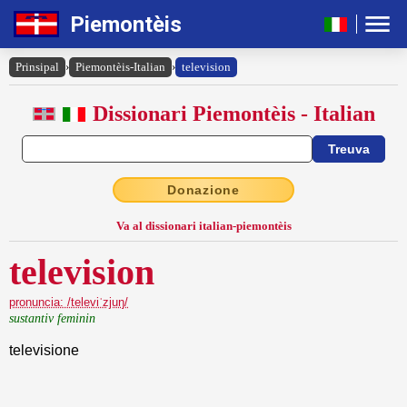
Piemontèis
Prinsipal
›
Piemontèis-Italian
›
television
Dissionari Piemontèis - Italian
Donazione
Va al dissionari italian-piemontèis
television
pronuncia: /televiˈzjuŋ/
sustantiv feminin
televisione