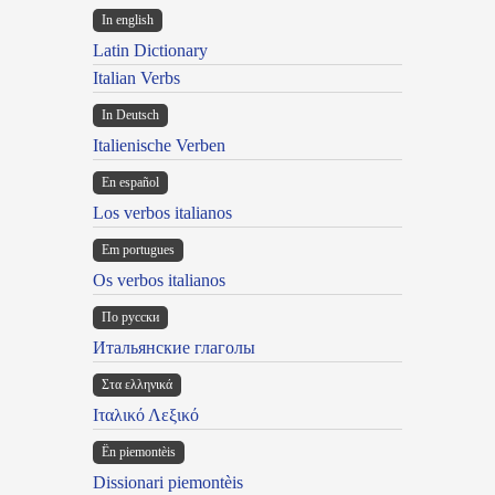
In english
Latin Dictionary
Italian Verbs
In Deutsch
Italienische Verben
En español
Los verbos italianos
Em portugues
Os verbos italianos
По русски
Итальянские глаголы
Στα ελληνικά
Ιταλικό Λεξικό
Ën piemontèis
Dissionari piemontèis