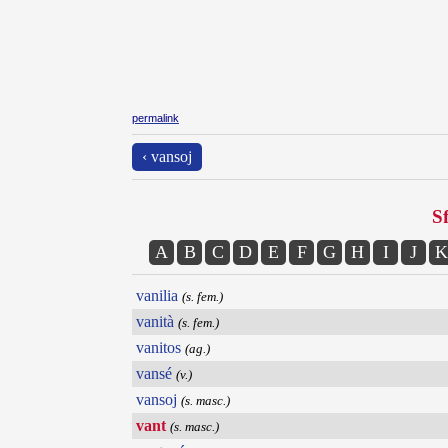
permalink
‹ vansoj
Sf
A
B
C
D
E
F
G
H
I
J
K
vanilia
(s. fem.)
vanità
(s. fem.)
vanitos
(ag.)
vansé
(v.)
vansoj
(s. masc.)
vant
(s. masc.)