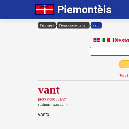
Piemontèis
Prinsipal
›
Piemontèis-Italian
›
vant
Dissi
Va al
vant
pronuncia: /vaŋt/
sustantiv masculin
vanto