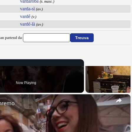
vardaròba
(s. masc.)
varda-sì
(av.)
vardé
(v.)
vardé-là
(av.)
ian partend da:
Now Playing
×
anremo