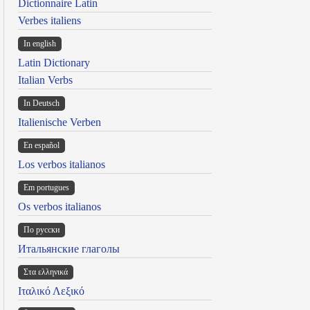
Dictionnaire Latin
Verbes italiens
In english
Latin Dictionary
Italian Verbs
In Deutsch
Italienische Verben
En español
Los verbos italianos
Em portugues
Os verbos italianos
По русски
Итальянские глаголы
Στα ελληνικά
Ιταλικό Λεξικό