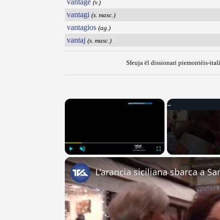
vantagé
(v.)
vantagi
(s. masc.)
vantagios
(ag.)
vantaj
(s. masc.)
Sfeuja ël dissionari piemontèis-ital
×
Play
Unmute
Fullscreen
L'arancia siciliana sbarca a S