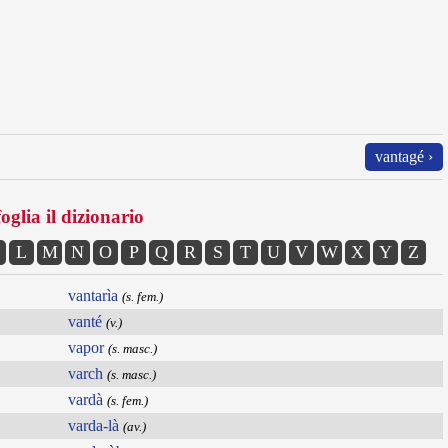
vantagé ›
oglia il dizionario
L
M
N
O
P
Q
R
S
T
U
V
W
X
Y
Z
vantarìa
(s. fem.)
vanté
(v.)
vapor
(s. masc.)
varch
(s. masc.)
vardà
(s. fem.)
varda-là
(av.)