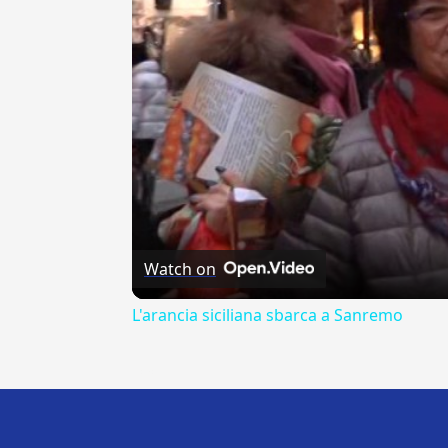
Watch on
L'arancia siciliana sbarca a Sanremo
---CACHE---