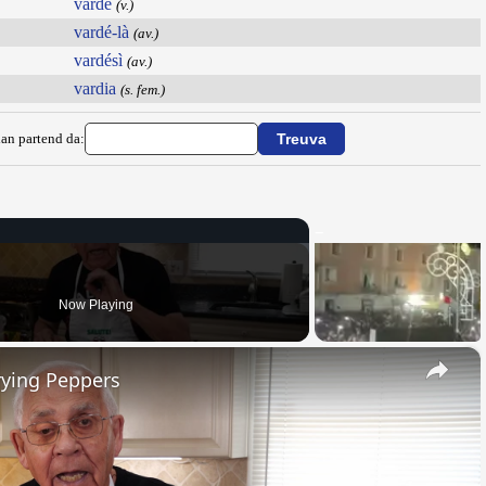
vardé
(v.)
vardé-là
(av.)
vardésì
(av.)
vardia
(s. fem.)
ian partend da:
Now Playing
×
rying Peppers