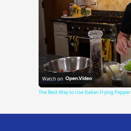
Watch on
The Best Way to Use Italian Frying Pepper
---CACHE---