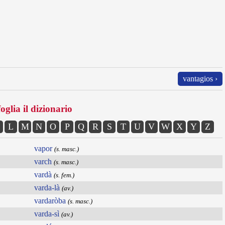
vantagios ›
oglia il dizionario
L
M
N
O
P
Q
R
S
T
U
V
W
X
Y
Z
vapor
(s. masc.)
varch
(s. masc.)
vardà
(s. fem.)
varda-là
(av.)
vardaròba
(s. masc.)
varda-sì
(av.)