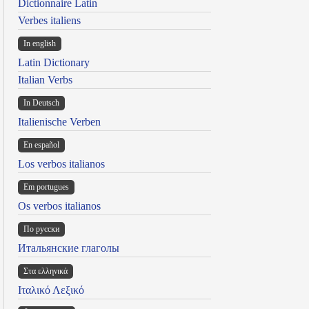
Dictionnaire Latin
Verbes italiens
In english
Latin Dictionary
Italian Verbs
In Deutsch
Italienische Verben
En español
Los verbos italianos
Em portugues
Os verbos italianos
По русски
Итальянские глаголы
Στα ελληνικά
Ιταλικό Λεξικό