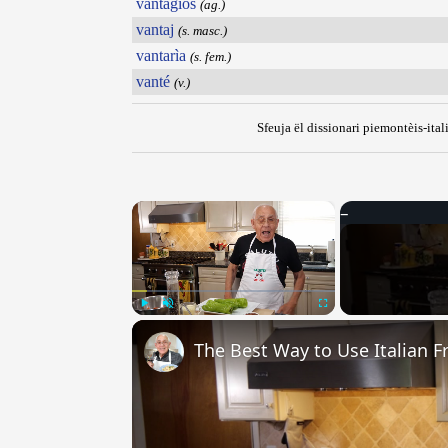
vantagios
(ag.)
vantaj
(s. masc.)
vantarìa
(s. fem.)
vanté
(v.)
Sfeuja ël dissionari piemontèis-ital
×
Play
Unmute
Fullscreen
The Best Way to Use Italian F