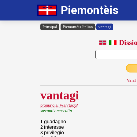
Piemontèis
Prinsipal
›
Piemontèis-Italian
›
vantagi
Dissi
Va al
vantagi
pronuncia: /vaŋˈtaʤi/
sustantiv masculin
1
guadagno
2
interesse
3
privilegio