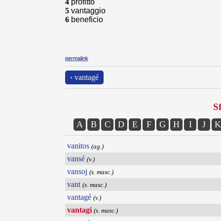
4
profitto
5
vantaggio
6
beneficio
permalink
‹ vantagé
Sf
A
B
C
D
E
F
G
H
I
J
K
vanitos
(ag.)
vansé
(v.)
vansoj
(s. masc.)
vant
(s. masc.)
vantagé
(v.)
vantagi
(s. masc.)