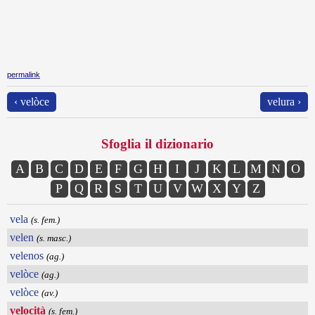
permalink
‹ velòce
velura ›
Sfoglia il dizionario
A
B
C
D
E
F
G
H
I
J
K
L
M
N
O
P
Q
R
S
T
U
V
W
X
Y
Z
vela
(s. fem.)
velen
(s. masc.)
velenos
(ag.)
velòce
(ag.)
velòce
(av.)
velocità
(s. fem.)