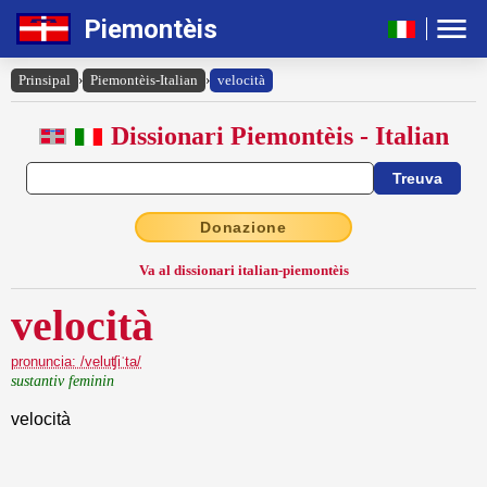
Piemontèis
Prinsipal
›
Piemontèis-Italian
›
velocità
Dissionari Piemontèis - Italian
Donazione
Va al dissionari italian-piemontèis
velocità
pronuncia: /veluʧiˈta/
sustantiv feminin
velocità