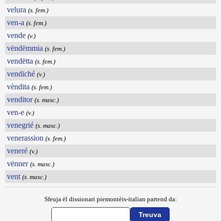
velura
(s. fem.)
ven-a
(s. fem.)
vende
(v.)
vëndëmmia
(s. fem.)
vendëtta
(s. fem.)
vendiché
(v.)
vèndita
(s. fem.)
venditor
(s. masc.)
ven-e
(v.)
venegrié
(s. masc.)
venerassion
(s. fem.)
veneré
(v.)
vënner
(s. masc.)
vent
(s. masc.)
Sfeuja ël dissionari piemontèis-italian partend da: