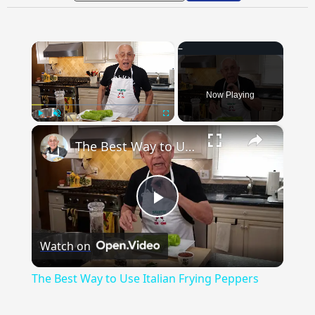
×
Now Playing
×
Play
Unmute
Fullscreen
The Best Way to Use Italian Frying Peppers
Play
Watch on
Video
The Best Way to Use Italian Frying Peppers