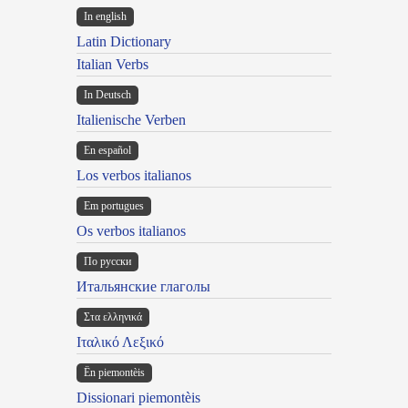
In english
Latin Dictionary
Italian Verbs
In Deutsch
Italienische Verben
En español
Los verbos italianos
Em portugues
Os verbos italianos
По русски
Итальянские глаголы
Στα ελληνικά
Ιταλικό Λεξικό
Ën piemontèis
Dissionari piemontèis