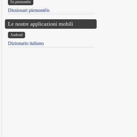
Ën piemontèis
Dissionari piemontèis
Le nostre applicazioni mobili
Android
Dizionario italiano
reen