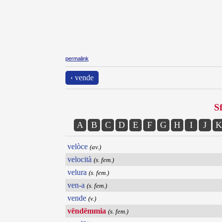
permalink
‹ vende
Sf
A
B
C
D
E
F
G
H
I
J
K
velòce
(av.)
velocità
(s. fem.)
velura
(s. fem.)
ven-a
(s. fem.)
vende
(v.)
vëndëmmia
(s. fem.)