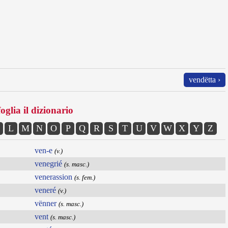
vendëtta ›
oglia il dizionario
L
M
N
O
P
Q
R
S
T
U
V
W
X
Y
Z
ven-e
(v.)
venegrié
(s. masc.)
venerassion
(s. fem.)
veneré
(v.)
vënner
(s. masc.)
vent
(s. masc.)