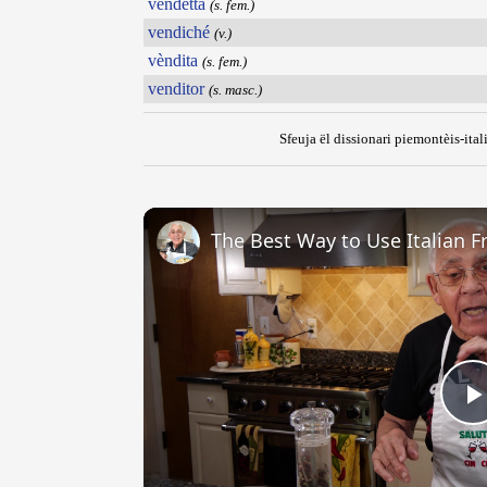
vendëtta
(s. fem.)
vendiché
(v.)
vèndita
(s. fem.)
venditor
(s. masc.)
Sfeuja ël dissionari piemontèis-ital
The Best Way to Use Italian F