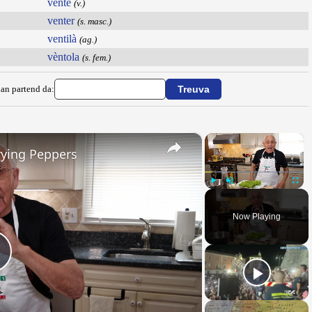
venté
(v.)
venter
(s. masc.)
ventilà
(ag.)
vèntola
(s. fem.)
ian partend da:
×
×
rying Peppers
Play
Unmute
Fullsc
Now Playing
Play