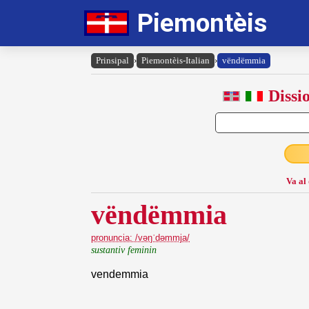
Piemontèis
Prinsipal
›
Piemontèis-Italian
›
vëndëmmia
Dissi
Va al
vëndëmmia
pronuncia: /vəŋˈdəmmja/
sustantiv feminin
vendemmia