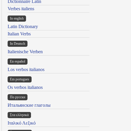
Dictionnaire Latin
Verbes italiens
In english
Latin Dictionary
Italian Verbs
In Deutsch
Italienische Verben
En español
Los verbos italianos
Em portugues
Os verbos italianos
По русски
Итальянские глаголы
Στα ελληνικά
Ιταλικό Λεξικό