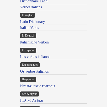
Dictionnaire Latin
Verbes italiens
In english
Latin Dictionary
Italian Verbs
In Deutsch
Italienische Verben
En español
Los verbos italianos
Em portugues
Os verbos italianos
По русски
Итальянские глаголы
Στα ελληνικά
Ιταλικό Λεξικό