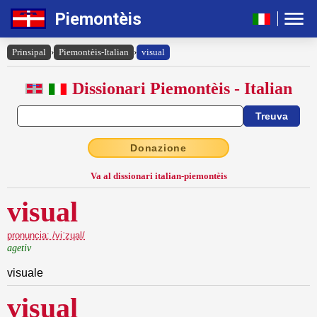
Piemontèis
Prinsipal
›
Piemontèis-Italian
›
visual
Dissionari Piemontèis - Italian
Donazione
Va al dissionari italian-piemontèis
visual
pronuncia: /viˈzɥal/
agetiv
visuale
visual