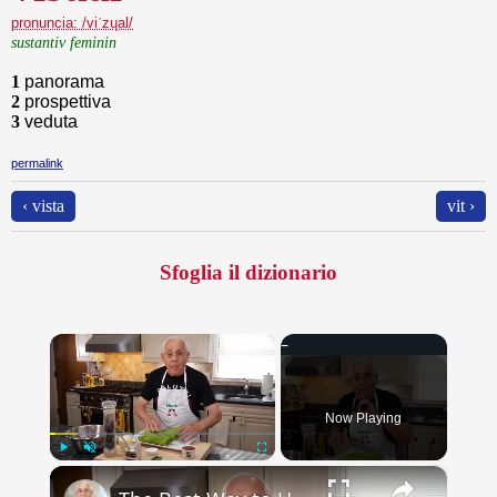
pronuncia: /viˈzɥal/
sustantiv feminin
1
panorama
2
prospettiva
3
veduta
permalink
‹ vista
vit ›
Sfoglia il dizionario
×
Now Playing
×
Play
Unmute
Fullscreen