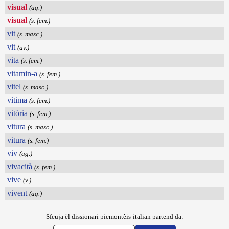
visual
(ag.)
visual
(s. fem.)
vit
(s. masc.)
vit
(av.)
vita
(s. fem.)
vitamin-a
(s. fem.)
vitel
(s. masc.)
vìtima
(s. fem.)
vitòria
(s. fem.)
vitura
(s. masc.)
vitura
(s. fem.)
viv
(ag.)
vivacità
(s. fem.)
vive
(v.)
vivent
(ag.)
Sfeuja ël dissionari piemontèis-italian partend da: