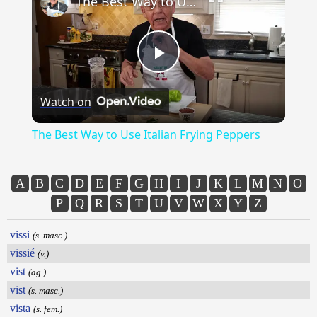
The Best Way to Use Italian Frying Peppers
Play
Watch on
Video
The Best Way to Use Italian Frying Peppers
A
B
C
D
E
F
G
H
I
J
K
L
M
N
O
P
Q
R
S
T
U
V
W
X
Y
Z
vissi
(s. masc.)
vissié
(v.)
vist
(ag.)
vist
(s. masc.)
vista
(s. fem.)