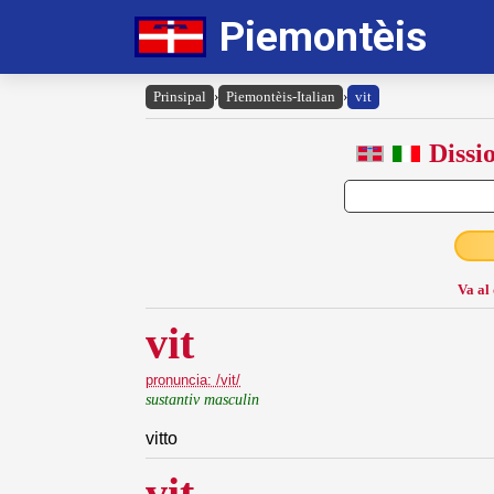
Piemontèis
Prinsipal
›
Piemontèis-Italian
›
vit
Dissi
Va al
vit
pronuncia: /vit/
sustantiv masculin
vitto
vit