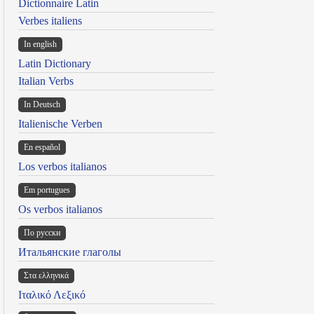
Dictionnaire Latin
Verbes italiens
In english
Latin Dictionary
Italian Verbs
In Deutsch
Italienische Verben
En español
Los verbos italianos
Em portugues
Os verbos italianos
По русски
Итальянские глаголы
Στα ελληνικά
Ιταλικό Λεξικό