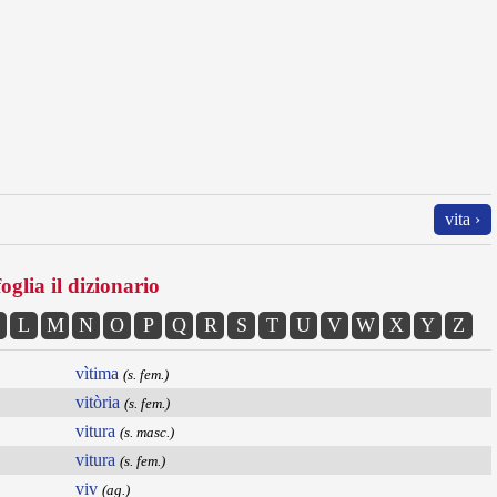
vita ›
oglia il dizionario
L
M
N
O
P
Q
R
S
T
U
V
W
X
Y
Z
vìtima
(s. fem.)
vitòria
(s. fem.)
vitura
(s. masc.)
vitura
(s. fem.)
viv
(ag.)