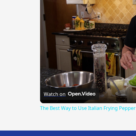
Watch on
The Best Way to Use Italian Frying Pepper
---CACHE---