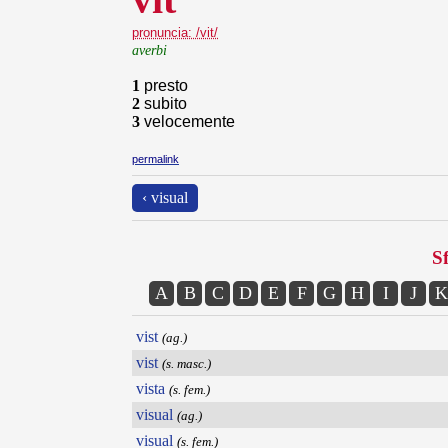
pronuncia: /vit/
averbi
1
presto
2
subito
3
velocemente
permalink
‹ visual
Sf
A
B
C
D
E
F
G
H
I
J
K
vist
(ag.)
vist
(s. masc.)
vista
(s. fem.)
visual
(ag.)
visual
(s. fem.)