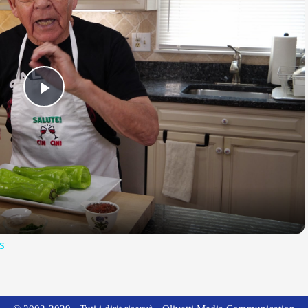
Play
Video
s