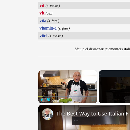
vit
(s. masc.)
vit
(av.)
vita
(s. fem.)
vitamin-a
(s. fem.)
vitel
(s. masc.)
Sfeuja ël dissionari piemontèis-ital
×
Play
Unmute
Fullscreen
The Best Way to Use Italian F