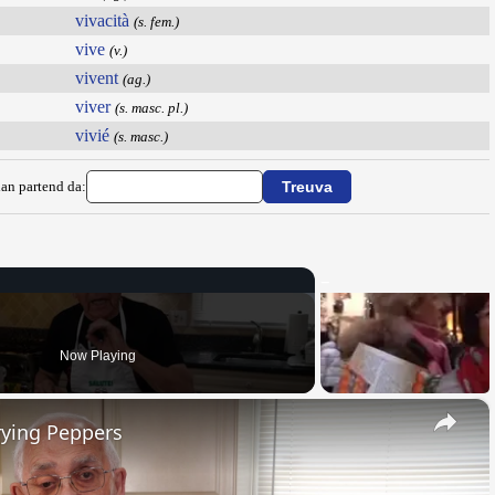
vivacità
(s. fem.)
vive
(v.)
vivent
(ag.)
viver
(s. masc. pl.)
vivié
(s. masc.)
ian partend da:
Now Playing
×
rying Peppers