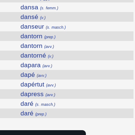
dansa
(s. femm.)
dansé
(v.)
danseur
(s. masch.)
dantorn
(prep.)
dantorn
(avv.)
dantorné
(v.)
dapara
(avv.)
dapé
(avv.)
dapértut
(avv.)
dapress
(avv.)
daré
(s. masch.)
daré
(prep.)