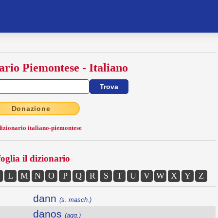
ario Piemontese - Italiano
Donazione
dizionario italiano-piemontese
oglia il dizionario
L
M
N
O
P
Q
R
S
T
U
V
W
X
Y
Z
dann
(s. masch.)
danos
(agg.)