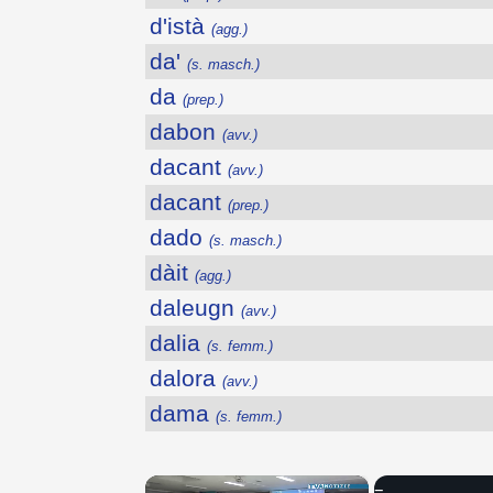
d'istà
(agg.)
da'
(s. masch.)
da
(prep.)
dabon
(avv.)
dacant
(avv.)
dacant
(prep.)
dado
(s. masch.)
dàit
(agg.)
daleugn
(avv.)
dalia
(s. femm.)
dalora
(avv.)
dama
(s. femm.)
×