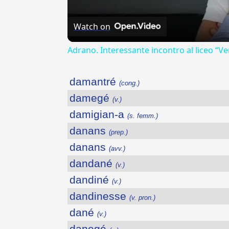
Watch on
Adrano. Interessante incontro al liceo “Ve
damantré
(cong.)
damegé
(v.)
damigian-a
(s. femm.)
danans
(prep.)
danans
(avv.)
dandané
(v.)
dandiné
(v.)
dandinesse
(v. pron.)
dané
(v.)
danegé