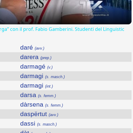
rga” con il prof. Fabio Gamberini. Studenti del Linguistic
daré
(avv.)
darera
(prep.)
darmagé
(v.)
darmagi
(s. masch.)
darmagi
(int.)
darsa
(s. femm.)
dàrsena
(s. femm.)
daspërtut
(avv.)
dassi
(s. masch.)
dàt