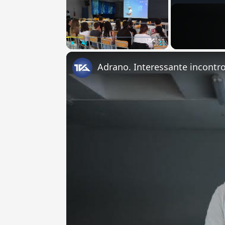
Play
Unmute
Fullscreen