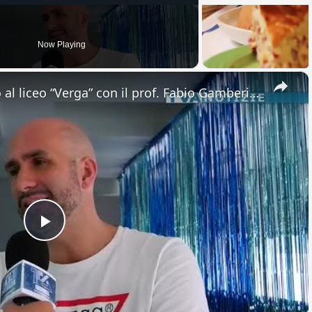
Now Playing
×
Adrano. Interessante incontro al liceo “Verga” con il prof. Fabio Gamberini. Studenti del Linguistic
Play
Video