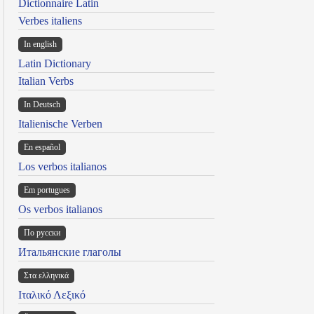
Dictionnaire Latin
Verbes italiens
In english
Latin Dictionary
Italian Verbs
In Deutsch
Italienische Verben
En español
Los verbos italianos
Em portugues
Os verbos italianos
По русски
Итальянские глаголы
Στα ελληνικά
Ιταλικό Λεξικό