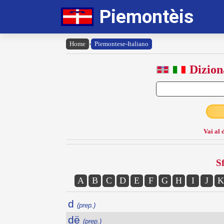
Piemontèis
Home
›
Piemontese-Italiano
Dizion
Vai al 
Sf
A
B
C
D
E
F
G
H
I
J
K
d
(prep.)
dë
(prep.)