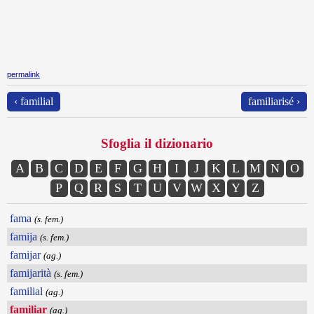
permalink
‹ familial
familiarisé ›
Sfoglia il dizionario
A
B
C
D
E
F
G
H
I
J
K
L
M
N
O
P
Q
R
S
T
U
V
W
X
Y
Z
fama
(s. fem.)
famija
(s. fem.)
famijar
(ag.)
famijarità
(s. fem.)
familial
(ag.)
familiar
(ag.)