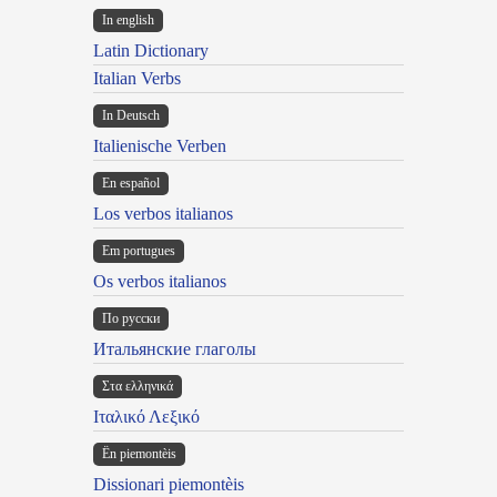
In english
Latin Dictionary
Italian Verbs
In Deutsch
Italienische Verben
En español
Los verbos italianos
Em portugues
Os verbos italianos
По русски
Итальянские глаголы
Στα ελληνικά
Ιταλικό Λεξικό
Ën piemontèis
Dissionari piemontèis