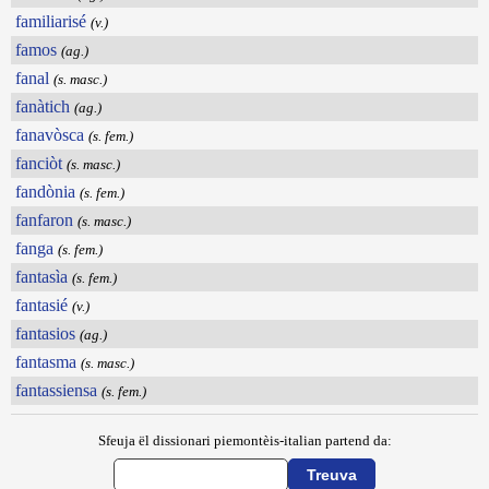
familiarisé
(v.)
famos
(ag.)
fanal
(s. masc.)
fanàtich
(ag.)
fanavòsca
(s. fem.)
fanciòt
(s. masc.)
fandònia
(s. fem.)
fanfaron
(s. masc.)
fanga
(s. fem.)
fantasìa
(s. fem.)
fantasié
(v.)
fantasios
(ag.)
fantasma
(s. masc.)
fantassiensa
(s. fem.)
Sfeuja ël dissionari piemontèis-italian partend da: