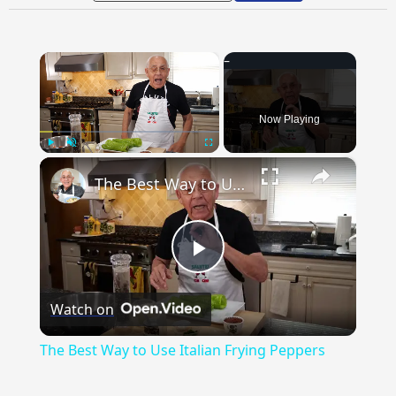
×
Now Playing
×
Play
Unmute
Fullscreen
The Best Way to Use Italian Frying Peppers
Play
Watch on
Video
The Best Way to Use Italian Frying Peppers