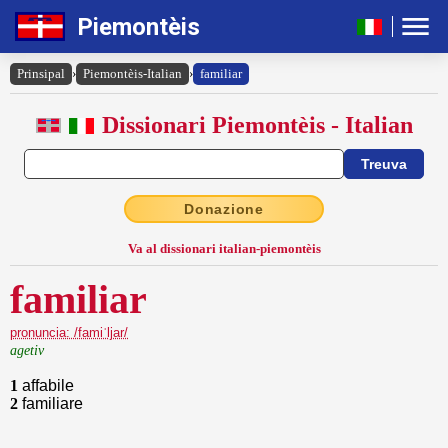
Piemontèis
Prinsipal
›
Piemontèis-Italian
›
familiar
Dissionari Piemontèis - Italian
Donazione
Va al dissionari italian-piemontèis
familiar
pronuncia: /famiˈljar/
agetiv
1
affabile
2
familiare