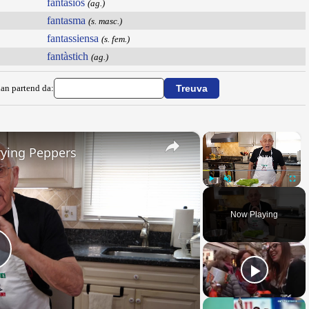
fantasios
(ag.)
fantasma
(s. masc.)
fantassiensa
(s. fem.)
fantàstich
(ag.)
ian partend da:
×
×
rying Peppers
Play
Unmute
Fullsc
Now Playing
Play