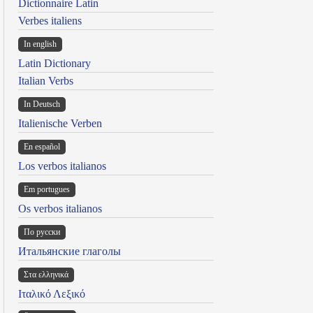
Dictionnaire Latin
Verbes italiens
In english
Latin Dictionary
Italian Verbs
In Deutsch
Italienische Verben
En español
Los verbos italianos
Em portugues
Os verbos italianos
По русски
Итальянские глаголы
Στα ελληνικά
Ιταλικό Λεξικό