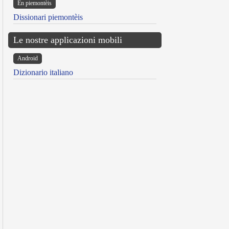
Ën piemontèis
Dissionari piemontèis
Le nostre applicazioni mobili
Android
Dizionario italiano
reen