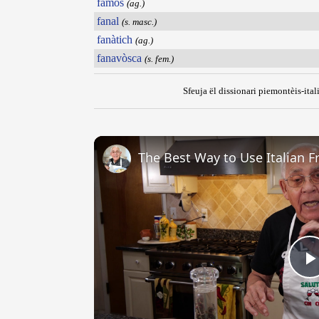
famos
(ag.)
fanal
(s. masc.)
fanàtich
(ag.)
fanavòsca
(s. fem.)
Sfeuja ël dissionari piemontèis-ital
The Best Way to Use Italian F