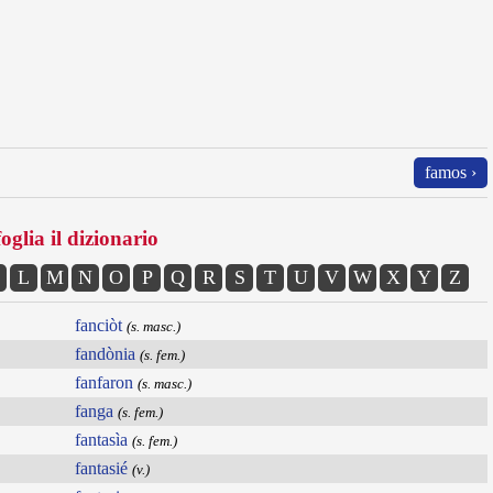
famos ›
oglia il dizionario
L
M
N
O
P
Q
R
S
T
U
V
W
X
Y
Z
fanciòt
(s. masc.)
fandònia
(s. fem.)
fanfaron
(s. masc.)
fanga
(s. fem.)
fantasìa
(s. fem.)
fantasié
(v.)