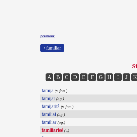
permalink
‹ familiar
Sf
A
B
C
D
E
F
G
H
I
J
K
famija
(s. fem.)
famijar
(ag.)
famijarità
(s. fem.)
familial
(ag.)
familiar
(ag.)
familiarisé
(v.)