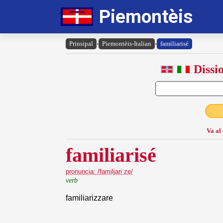
Piemontèis
Prinsipal
›
Piemontèis-Italian
›
familiarisé
Dissi
Va al
familiarisé
pronuncia: /familjariˈze/
verb
familiarizzare