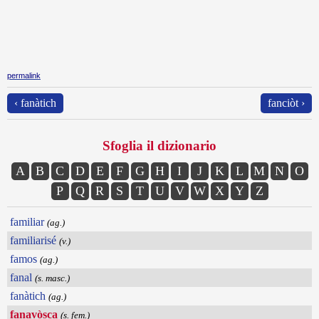
permalink
‹ fanàtich
fanciòt ›
Sfoglia il dizionario
A
B
C
D
E
F
G
H
I
J
K
L
M
N
O
P
Q
R
S
T
U
V
W
X
Y
Z
familiar
(ag.)
familiarisé
(v.)
famos
(ag.)
fanal
(s. masc.)
fanàtich
(ag.)
fanavòsca
(s. fem.)