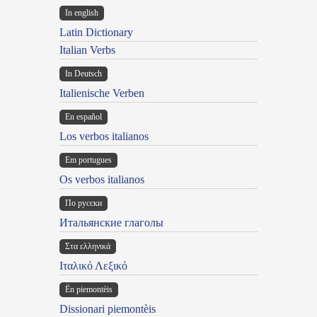
In english
Latin Dictionary
Italian Verbs
In Deutsch
Italienische Verben
En español
Los verbos italianos
Em portugues
Os verbos italianos
По русски
Итальянские глаголы
Στα ελληνικά
Ιταλικό Λεξικό
Ën piemontèis
Dissionari piemontèis