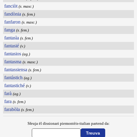
fanciòt
(s. masc.)
fandònia
(s. fem.)
fanfaron
(s. masc.)
fanga
(s. fem.)
fantasìa
(s. fem.)
fantasié
(v.)
fantasios
(ag.)
fantasma
(s. masc.)
fantassiensa
(s. fem.)
fantàstich
(ag.)
fantastiché
(v.)
farà
(ag.)
fara
(s. fem.)
farabòla
(s. fem.)
Sfeuja ël dissionari piemontèis-italian partend da: