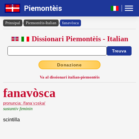
Piemontèis
Prinsipal
›
Piemontèis-Italian
›
fanavòsca
Dissionari Piemontèis - Italian
Donazione
Va al dissionari italian-piemontèis
fanavòsca
pronuncia: /fanaˈvɔska/
sustantiv feminin
scintilla