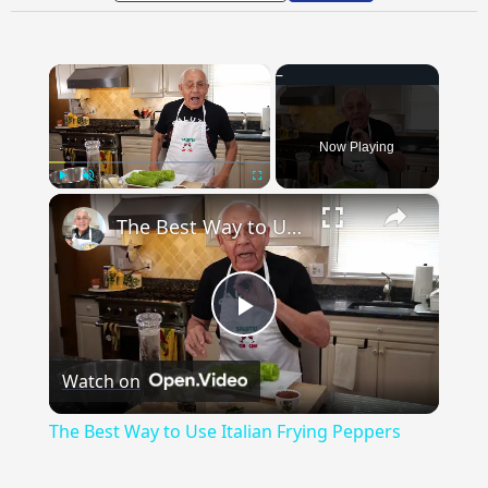
×
Now Playing
×
Play
Unmute
Fullscreen
The Best Way to Use Italian Frying Peppers
Play
Watch on
Video
The Best Way to Use Italian Frying Peppers