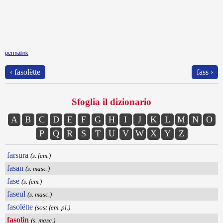
permalink
‹ fasolëtte
fass ›
Sfoglia il dizionario
A
B
C
D
E
F
G
H
I
J
K
L
M
N
O
P
Q
R
S
T
U
V
W
X
Y
Z
farsura
(s. fem.)
fasan
(s. masc.)
fase
(s. fem.)
faseul
(s. masc.)
fasolëtte
(sost fem. pl.)
fasolin
(s. masc.)