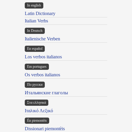
In english
Latin Dictionary
Italian Verbs
In Deutsch
Italienische Verben
En español
Los verbos italianos
Em portugues
Os verbos italianos
По русски
Итальянские глаголы
Στα ελληνικά
Ιταλικό Λεξικό
Ën piemontèis
Dissionari piemontèis