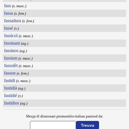
fass
(s. masc.)
fassa
(s. fem.)
fassadura
(s. fem.)
fassé
(v.)
fassìcol
(s. masc.)
fassinant
(ag.)
fassinos
(ag.)
fassism
(s. masc.)
fassolèt
(s. masc.)
fasson
(s. fem.)
fastidi
(s. masc.)
fastidià
(ag.)
fastidié
(v.)
fastidios
(ag.)
Sfeuja ël dissionari piemontèis-italian partend da: