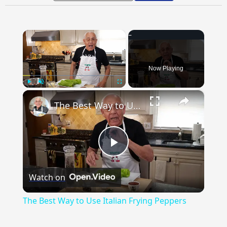
×
Now Playing
×
Play
Unmute
Fullscreen
The Best Way to Use Italian Frying Peppers
Play
Watch on
Video
The Best Way to Use Italian Frying Peppers