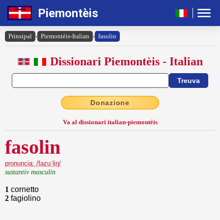
Piemontèis
Prinsipal
›
Piemontèis-Italian
›
fasolin
Dissionari Piemontèis - Italian
Donazione
Va al dissionari italian-piemontèis
fasolin
pronuncia: /fazuˈliŋ/
sustantiv masculin
1
cornetto
2
fagiolino