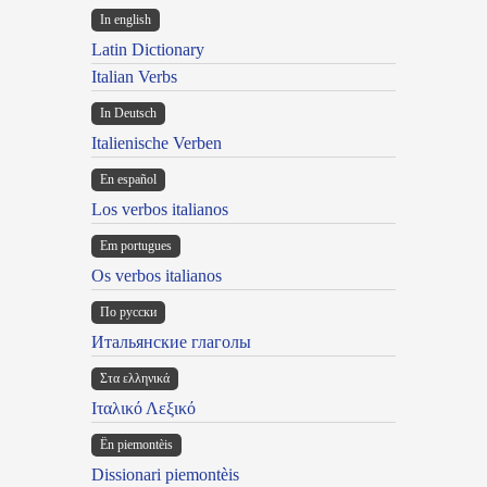
In english
Latin Dictionary
Italian Verbs
In Deutsch
Italienische Verben
En español
Los verbos italianos
Em portugues
Os verbos italianos
По русски
Итальянские глаголы
Στα ελληνικά
Ιταλικό Λεξικό
Ën piemontèis
Dissionari piemontèis