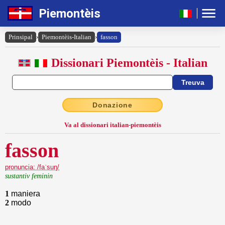
Piemontèis
Prinsipal
›
Piemontèis-Italian
›
fasson
Dissionari Piemontèis - Italian
Donazione
Va al dissionari italian-piemontèis
fasson
pronuncia: /faˈsuŋ/
sustantiv feminin
1
maniera
2
modo