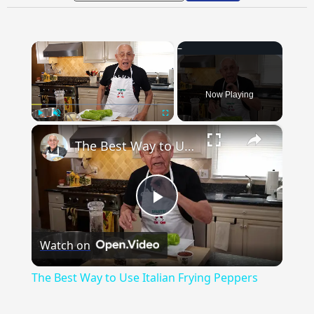
×
Now Playing
×
Play
Unmute
Fullscreen
The Best Way to Use Italian Frying Peppers
Play
Watch on
Video
The Best Way to Use Italian Frying Peppers