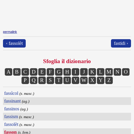
permalink
‹ fassolèt
fastidi ›
Sfoglia il dizionario
A
B
C
D
E
F
G
H
I
J
K
L
M
N
O
P
Q
R
S
T
U
V
W
X
Y
Z
fassìcol
(s. masc.)
fassinant
(ag.)
fassinos
(ag.)
fassism
(s. masc.)
fassolèt
(s. masc.)
fasson
(s. fem.)