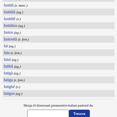
fastidi
(s. masc.)
fastidià
(ag.)
fastidié
(v.)
fastidios
(ag.)
fastos
(ag.)
fastosità
(s. fem.)
fat
(ag.)
fata
(s. fem.)
fatal
(ag.)
fatibil
(ag.)
fatigà
(ag.)
fatiga
(s. fem.)
fatighé
(v.)
fatigos
(ag.)
Sfeuja ël dissionari piemontèis-italian partend da: