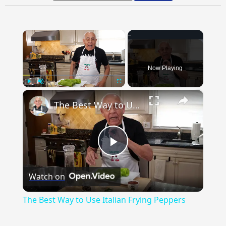
×
Now Playing
×
Play
Unmute
Fullscreen
The Best Way to Use Italian Frying Peppers
Play
Watch on
Video
The Best Way to Use Italian Frying Peppers