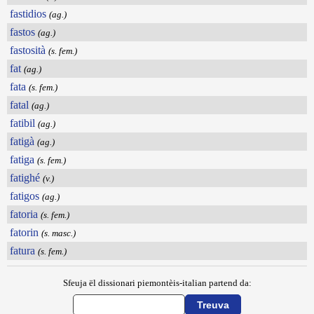
fastidios
(ag.)
fastos
(ag.)
fastosità
(s. fem.)
fat
(ag.)
fata
(s. fem.)
fatal
(ag.)
fatibil
(ag.)
fatigà
(ag.)
fatiga
(s. fem.)
fatighé
(v.)
fatigos
(ag.)
fatoria
(s. fem.)
fatorin
(s. masc.)
fatura
(s. fem.)
Sfeuja ël dissionari piemontèis-italian partend da: