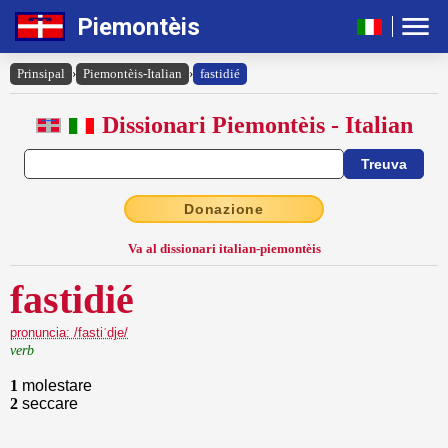
Piemontèis
Prinsipal
›
Piemontèis-Italian
›
fastidié
Dissionari Piemontèis - Italian
Donazione
Va al dissionari italian-piemontèis
fastidié
pronuncia: /fastiˈdje/
verb
1
molestare
2
seccare