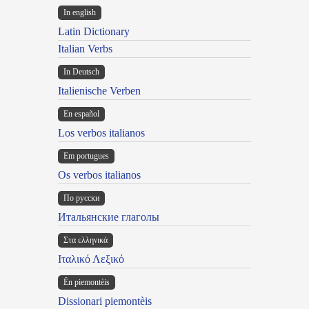
In english
Latin Dictionary
Italian Verbs
In Deutsch
Italienische Verben
En español
Los verbos italianos
Em portugues
Os verbos italianos
По русски
Итальянские глаголы
Στα ελληνικά
Ιταλικό Λεξικό
Ën piemontèis
Dissionari piemontèis