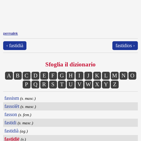
permalink
‹ fastidià
fastidios ›
Sfoglia il dizionario
A
B
C
D
E
F
G
H
I
J
K
L
M
N
O
P
Q
R
S
T
U
V
W
X
Y
Z
fassism
(s. masc.)
fassolèt
(s. masc.)
fasson
(s. fem.)
fastidi
(s. masc.)
fastidià
(ag.)
fastidié
(v.)