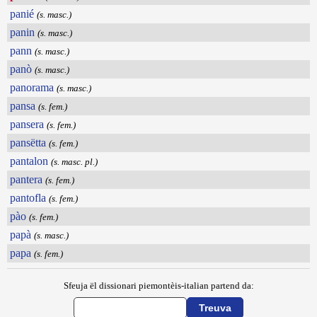
panié
(s. masc.)
panin
(s. masc.)
pann
(s. masc.)
panò
(s. masc.)
panorama
(s. masc.)
pansa
(s. fem.)
pansera
(s. fem.)
pansëtta
(s. fem.)
pantalon
(s. masc. pl.)
pantera
(s. fem.)
pantofla
(s. fem.)
pào
(s. fem.)
papà
(s. masc.)
papa
(s. fem.)
Sfeuja ël dissionari piemontèis-italian partend da: