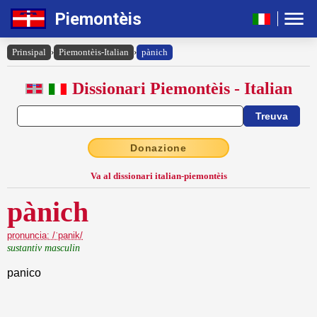
Piemontèis
Prinsipal
›
Piemontèis-Italian
›
pànich
Dissionari Piemontèis - Italian
Donazione
Va al dissionari italian-piemontèis
pànich
pronuncia: /ˈpanik/
sustantiv masculin
panico