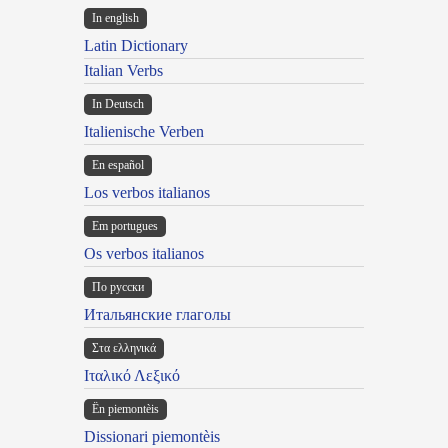
In english
Latin Dictionary
Italian Verbs
In Deutsch
Italienische Verben
En español
Los verbos italianos
Em portugues
Os verbos italianos
По русски
Итальянские глаголы
Στα ελληνικά
Ιταλικό Λεξικό
Ën piemontèis
Dissionari piemontèis