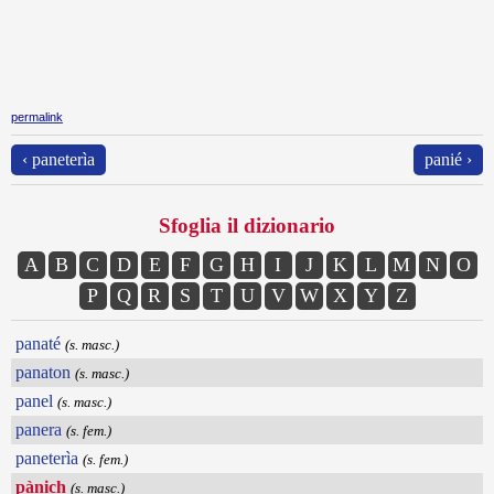
permalink
‹ paneterìa
panié ›
Sfoglia il dizionario
A
B
C
D
E
F
G
H
I
J
K
L
M
N
O
P
Q
R
S
T
U
V
W
X
Y
Z
panaté
(s. masc.)
panaton
(s. masc.)
panel
(s. masc.)
panera
(s. fem.)
paneterìa
(s. fem.)
pànich
(s. masc.)