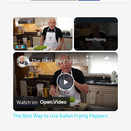
×
Now Playing
×
Play
Unmute
Fullscreen
The Best Way to Use Italian Frying Peppers
Play
Watch on
Video
The Best Way to Use Italian Frying Peppers