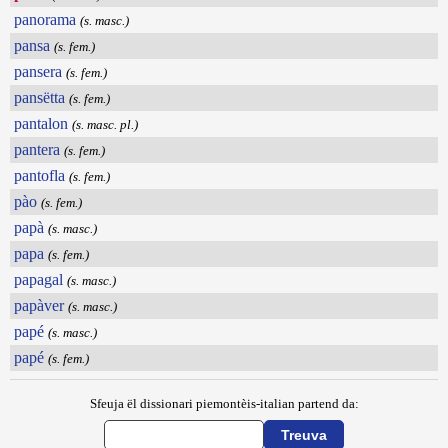
panorama
(s. masc.)
pansa
(s. fem.)
pansera
(s. fem.)
pansëtta
(s. fem.)
pantalon
(s. masc. pl.)
pantera
(s. fem.)
pantofla
(s. fem.)
pào
(s. fem.)
papà
(s. masc.)
papa
(s. fem.)
papagal
(s. masc.)
papàver
(s. masc.)
papé
(s. masc.)
papé
(s. fem.)
Sfeuja ël dissionari piemontèis-italian partend da: