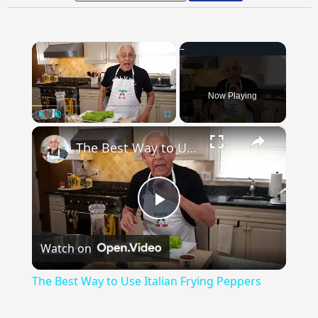
×
Now Playing
×
Play
Unmute
Fullscreen
The Best Way to Use Italian Frying Peppers
Play
Watch on
Video
The Best Way to Use Italian Frying Peppers