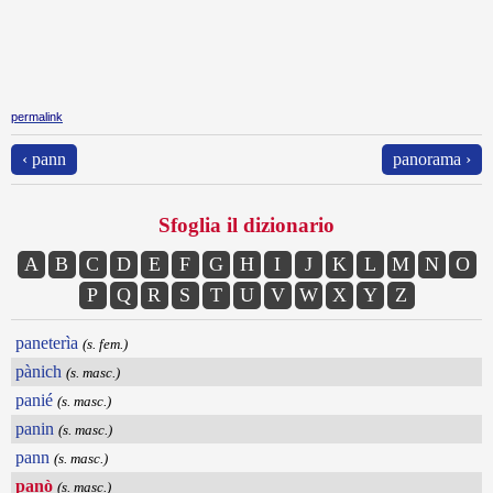
permalink
‹ pann
panorama ›
Sfoglia il dizionario
A
B
C
D
E
F
G
H
I
J
K
L
M
N
O
P
Q
R
S
T
U
V
W
X
Y
Z
paneterìa
(s. fem.)
pànich
(s. masc.)
panié
(s. masc.)
panin
(s. masc.)
pann
(s. masc.)
panò
(s. masc.)