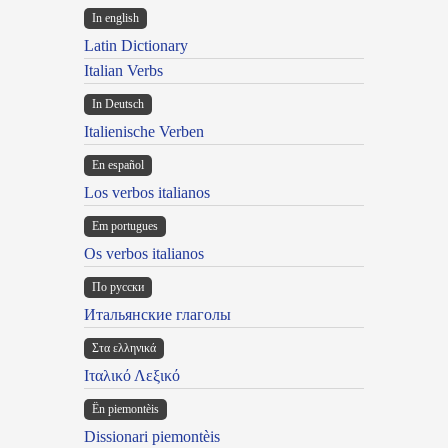
In english
Latin Dictionary
Italian Verbs
In Deutsch
Italienische Verben
En español
Los verbos italianos
Em portugues
Os verbos italianos
По русски
Итальянские глаголы
Στα ελληνικά
Ιταλικό Λεξικό
Ën piemontèis
Dissionari piemontèis