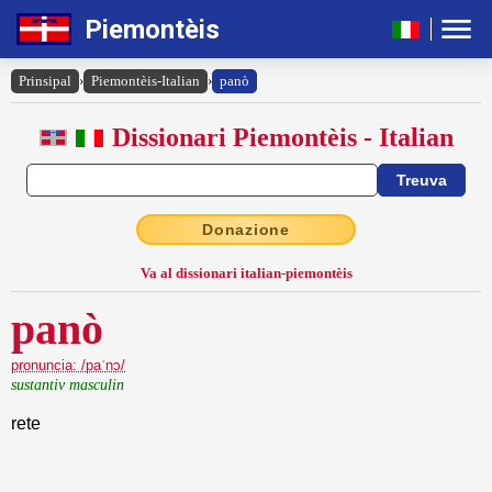
Piemontèis
Prinsipal
›
Piemontèis-Italian
›
panò
Dissionari Piemontèis - Italian
Donazione
Va al dissionari italian-piemontèis
panò
pronuncia: /paˈnɔ/
sustantiv masculin
rete