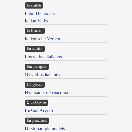
In english
Latin Dictionary
Italian Verbs
In Deutsch
Italienische Verben
En español
Los verbos italianos
Em portugues
Os verbos italianos
По русски
Итальянские глаголы
Στα ελληνικά
Ιταλικό Λεξικό
Ën piemontèis
Dissionari piemontèis