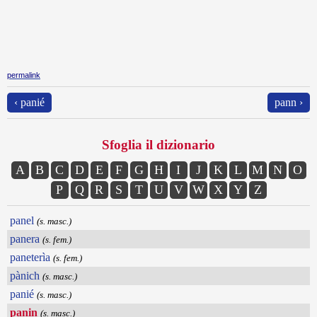
permalink
‹ panié
pann ›
Sfoglia il dizionario
A
B
C
D
E
F
G
H
I
J
K
L
M
N
O
P
Q
R
S
T
U
V
W
X
Y
Z
panel
(s. masc.)
panera
(s. fem.)
paneterìa
(s. fem.)
pànich
(s. masc.)
panié
(s. masc.)
panin
(s. masc.)