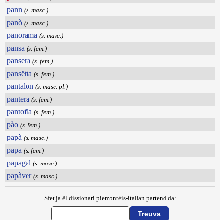
pann
(s. masc.)
panò
(s. masc.)
panorama
(s. masc.)
pansa
(s. fem.)
pansera
(s. fem.)
pansëtta
(s. fem.)
pantalon
(s. masc. pl.)
pantera
(s. fem.)
pantofla
(s. fem.)
pào
(s. fem.)
papà
(s. masc.)
papa
(s. fem.)
papagal
(s. masc.)
papàver
(s. masc.)
Sfeuja ël dissionari piemontèis-italian partend da: