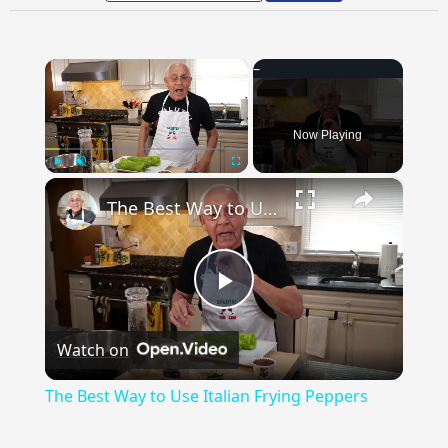
×
Now Playing
×
Play
Unmute
Fullscreen
The Best Way to Use Italian Frying Peppers
Play
Watch on
Video
The Best Way to Use Italian Frying Peppers