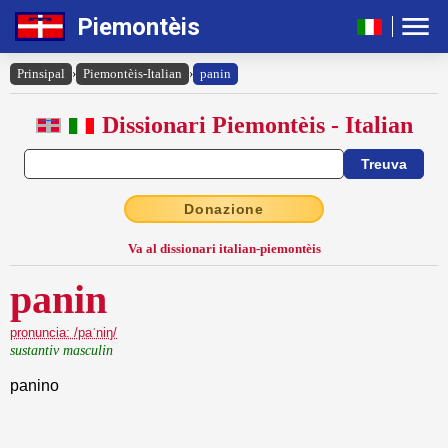
Piemontèis
Prinsipal
›
Piemontèis-Italian
›
panin
Dissionari Piemontèis - Italian
Donazione
Va al dissionari italian-piemontèis
panin
pronuncia: /paˈniŋ/
sustantiv masculin
panino