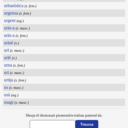
urbanìstica
(s. fem.)
urgensa
(s. fem.)
urgent
(ag.)
urin-a
(s. masc.)
urin-a
(s. fem.)
uriné
(v.)
url
(s. masc.)
urlé
(v.)
urna
(s. fem.)
urt
(s. masc.)
urtija
(s. fem.)
us
(s. masc.)
usà
(ag.)
usagi
(s. masc.)
Sfeuja ël dissionari piemontèis-italian partend da: