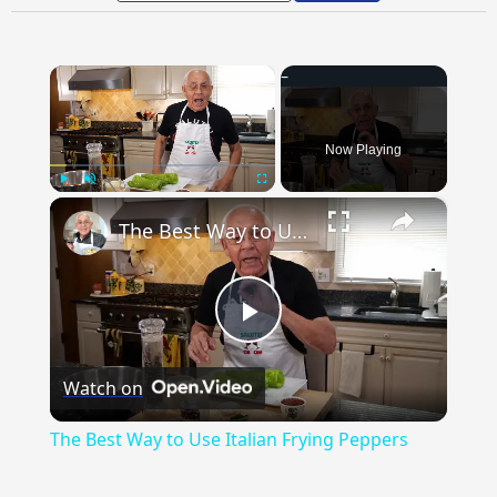
×
Now Playing
×
Play
Unmute
Fullscreen
The Best Way to Use Italian Frying Peppers
Play
Watch on
Video
The Best Way to Use Italian Frying Peppers