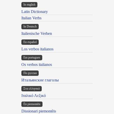
In english
Latin Dictionary
Italian Verbs
In Deutsch
Italienische Verben
En español
Los verbos italianos
Em portugues
Os verbos italianos
По русски
Итальянские глаголы
Στα ελληνικά
Ιταλικό Λεξικό
Ën piemontèis
Dissionari piemontèis