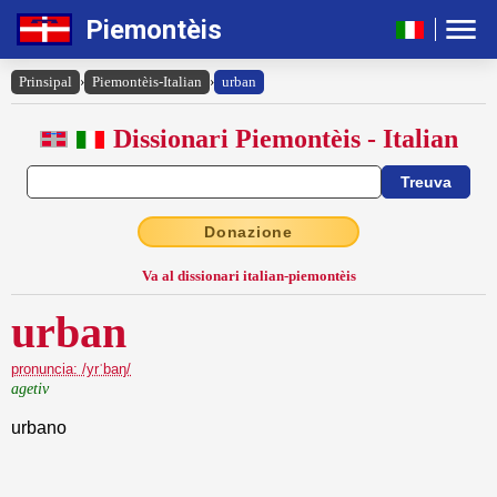
Piemontèis
Prinsipal
›
Piemontèis-Italian
›
urban
Dissionari Piemontèis - Italian
Donazione
Va al dissionari italian-piemontèis
urban
pronuncia: /yrˈbaŋ/
agetiv
urbano