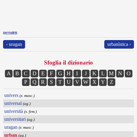
permalink
‹ uragan
urbanìstica ›
Sfoglia il dizionario
A
B
C
D
E
F
G
H
I
J
K
L
M
N
O
P
Q
R
S
T
U
V
W
X
Y
Z
univers
(s. masc.)
universal
(ag.)
università
(s. fem.)
universitari
(ag.)
uragan
(s. masc.)
urban
(ag.)