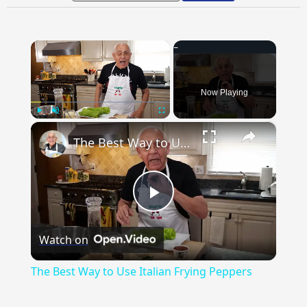
×
Now Playing
×
Play
Unmute
Fullscreen
The Best Way to Use Italian Frying Peppers
Play
Watch on
Video
The Best Way to Use Italian Frying Peppers