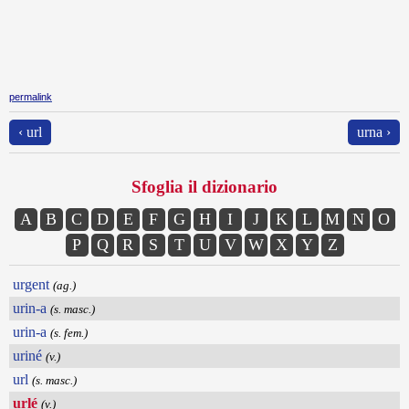
permalink
‹ url
urna ›
Sfoglia il dizionario
A
B
C
D
E
F
G
H
I
J
K
L
M
N
O
P
Q
R
S
T
U
V
W
X
Y
Z
urgent
(ag.)
urin-a
(s. masc.)
urin-a
(s. fem.)
uriné
(v.)
url
(s. masc.)
urlé
(v.)