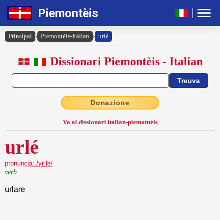
Piemontèis
Prinsipal
›
Piemontèis-Italian
›
urlé
Dissionari Piemontèis - Italian
Donazione
Va al dissionari italian-piemontèis
urlé
pronuncia: /yrˈle/
verb
urlare