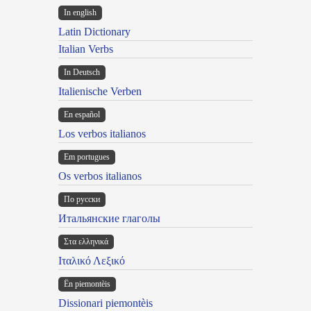
In english
Latin Dictionary
Italian Verbs
In Deutsch
Italienische Verben
En español
Los verbos italianos
Em portugues
Os verbos italianos
По русски
Итальянские глаголы
Στα ελληνικά
Ιταλικό Λεξικό
Ën piemontèis
Dissionari piemontèis