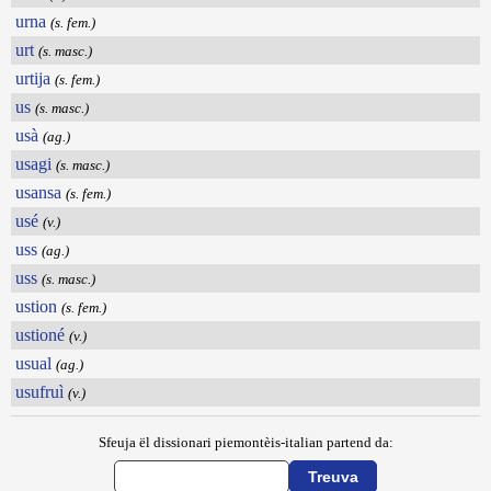
urna
(s. fem.)
urt
(s. masc.)
urtija
(s. fem.)
us
(s. masc.)
usà
(ag.)
usagi
(s. masc.)
usansa
(s. fem.)
usé
(v.)
uss
(ag.)
uss
(s. masc.)
ustion
(s. fem.)
ustioné
(v.)
usual
(ag.)
usufruì
(v.)
Sfeuja ël dissionari piemontèis-italian partend da: