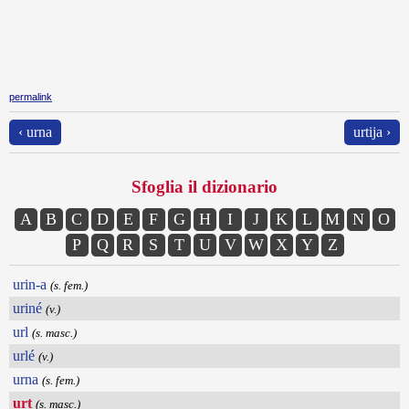
permalink
‹ urna
urtija ›
Sfoglia il dizionario
A
B
C
D
E
F
G
H
I
J
K
L
M
N
O
P
Q
R
S
T
U
V
W
X
Y
Z
urin-a
(s. fem.)
uriné
(v.)
url
(s. masc.)
urlé
(v.)
urna
(s. fem.)
urt
(s. masc.)