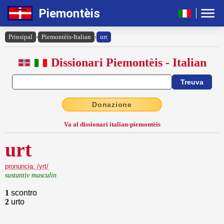
Piemontèis
Prinsipal
›
Piemontèis-Italian
›
urt
Dissionari Piemontèis - Italian
Donazione
Va al dissionari italian-piemontèis
urt
pronuncia: /yrt/
sustantiv masculin
1
scontro
2
urto