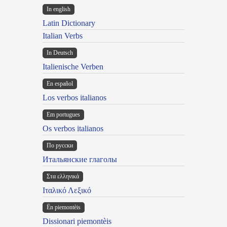
In english
Latin Dictionary
Italian Verbs
In Deutsch
Italienische Verben
En español
Los verbos italianos
Em portugues
Os verbos italianos
По русски
Итальянские глаголы
Στα ελληνικά
Ιταλικό Λεξικό
Ën piemontèis
Dissionari piemontèis