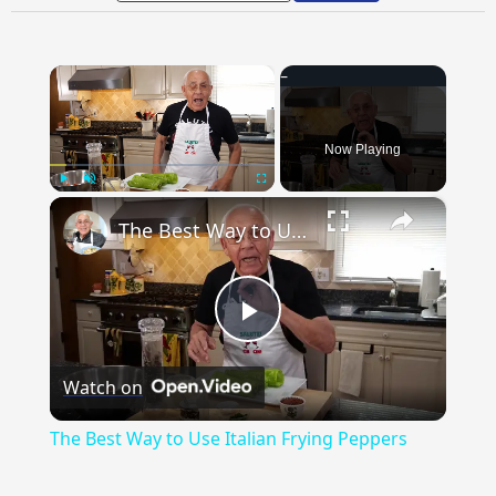
×
Now Playing
×
Play
Unmute
Fullscreen
The Best Way to Use Italian Frying Peppers
Play
Watch on
Video
The Best Way to Use Italian Frying Peppers