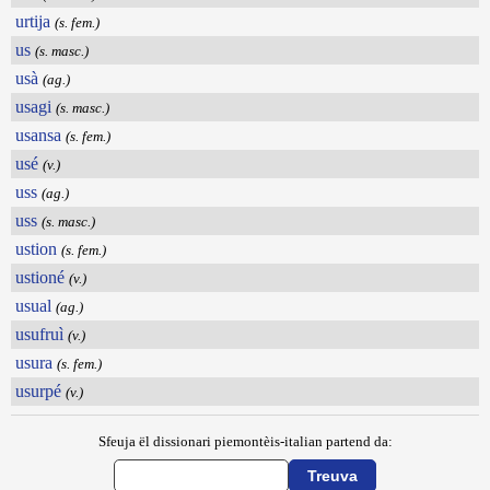
urtija
(s. fem.)
us
(s. masc.)
usà
(ag.)
usagi
(s. masc.)
usansa
(s. fem.)
usé
(v.)
uss
(ag.)
uss
(s. masc.)
ustion
(s. fem.)
ustioné
(v.)
usual
(ag.)
usufruì
(v.)
usura
(s. fem.)
usurpé
(v.)
Sfeuja ël dissionari piemontèis-italian partend da: