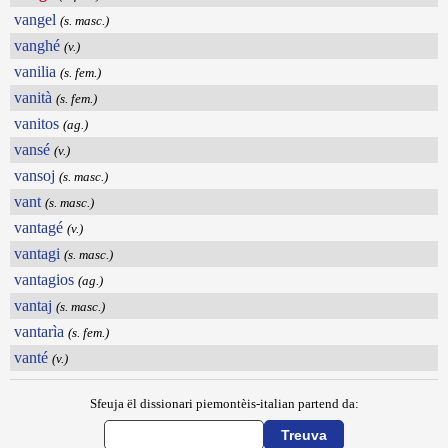
vangel
(s. masc.)
vanghé
(v.)
vanilia
(s. fem.)
vanità
(s. fem.)
vanitos
(ag.)
vansé
(v.)
vansoj
(s. masc.)
vant
(s. masc.)
vantagé
(v.)
vantagi
(s. masc.)
vantagios
(ag.)
vantaj
(s. masc.)
vantarìa
(s. fem.)
vanté
(v.)
Sfeuja ël dissionari piemontèis-italian partend da: