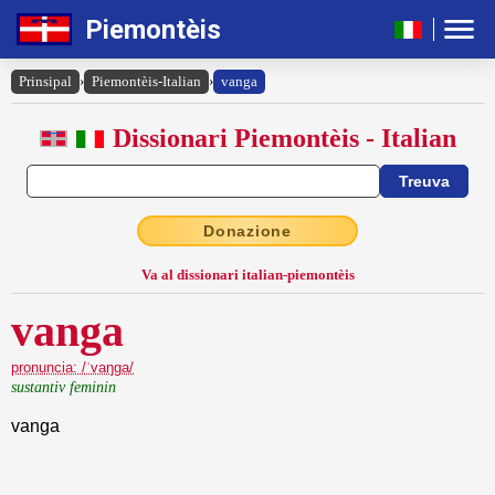
Piemontèis
Prinsipal
›
Piemontèis-Italian
›
vanga
Dissionari Piemontèis - Italian
Donazione
Va al dissionari italian-piemontèis
vanga
pronuncia: /ˈvaŋga/
sustantiv feminin
vanga