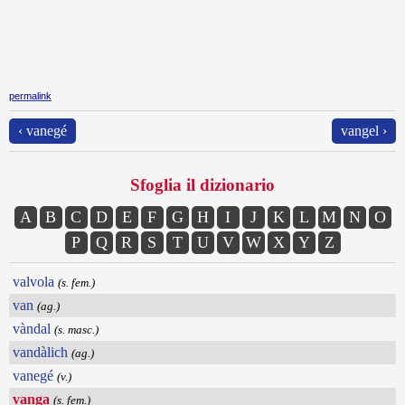
permalink
‹ vanegé
vangel ›
Sfoglia il dizionario
A
B
C
D
E
F
G
H
I
J
K
L
M
N
O
P
Q
R
S
T
U
V
W
X
Y
Z
valvola
(s. fem.)
van
(ag.)
vàndal
(s. masc.)
vandàlich
(ag.)
vanegé
(v.)
vanga
(s. fem.)