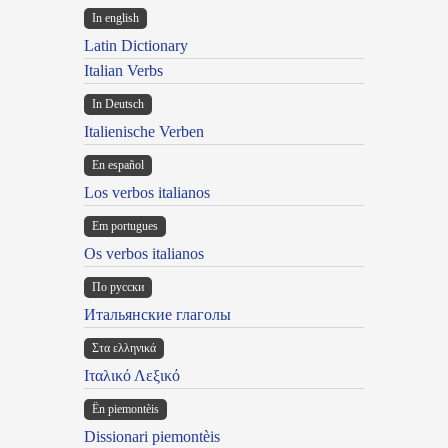
In english
Latin Dictionary
Italian Verbs
In Deutsch
Italienische Verben
En español
Los verbos italianos
Em portugues
Os verbos italianos
По русски
Итальянские глаголы
Στα ελληνικά
Ιταλικό Λεξικό
Ën piemontèis
Dissionari piemontèis