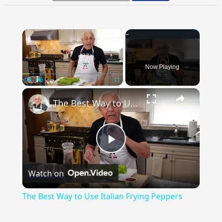
×
Now Playing
×
Play
Unmute
Fullscreen
The Best Way to Use Italian Frying Peppers
Play
Watch on
Video
The Best Way to Use Italian Frying Peppers