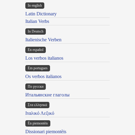
In english
Latin Dictionary
Italian Verbs
In Deutsch
Italienische Verben
En español
Los verbos italianos
Em portugues
Os verbos italianos
По русски
Итальянские глаголы
Στα ελληνικά
Ιταλικό Λεξικό
Ën piemontèis
Dissionari piemontèis