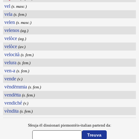
vel
(s. masc.)
vela
(s. fem.)
velen
(s. masc.)
velenos
(ag.)
velòce
(ag.)
velòce
(av.)
velocità
(s. fem.)
velura
(s. fem.)
ven-a
(s. fem.)
vende
(v.)
vëndëmmia
(s. fem.)
vendëtta
(s. fem.)
vendiché
(v.)
vèndita
(s. fem.)
Sfeuja ël dissionari piemontèis-italian partend da: