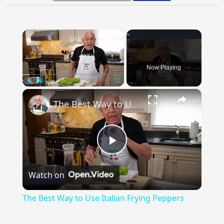
×
Now Playing
×
Play
Unmute
Fullscreen
The Best Way to Use Italian Frying Peppers
Play
Watch on
Video
The Best Way to Use Italian Frying Peppers