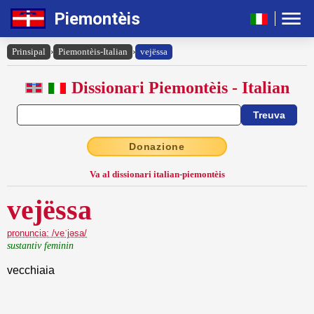
Piemontèis
Prinsipal
›
Piemontèis-Italian
›
vejëssa
Dissionari Piemontèis - Italian
Donazione
Va al dissionari italian-piemontèis
vejëssa
pronuncia: /veˈjəsa/
sustantiv feminin
vecchiaia