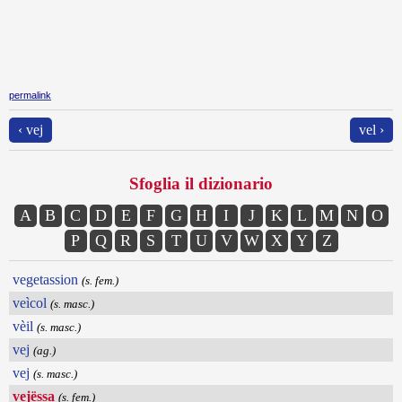
permalink
‹ vej
vel ›
Sfoglia il dizionario
A
B
C
D
E
F
G
H
I
J
K
L
M
N
O
P
Q
R
S
T
U
V
W
X
Y
Z
vegetassion
(s. fem.)
veìcol
(s. masc.)
vèil
(s. masc.)
vej
(ag.)
vej
(s. masc.)
vejëssa
(s. fem.)